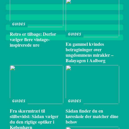
GUIDES
Retro er tilbage: Derfor
GUIDES
vælger flere vintage-
En gammel kvindes
inspirerede ure
betragtninger over
ungdommens mirakler –
Balayagen i Aalborg
GUIDES
GUIDES
Fra skærmtræt til
Sådan finder du en
stilbevidst: Sådan vælger
køreskole der matcher dine
du den rigtige optiker i
behov
København