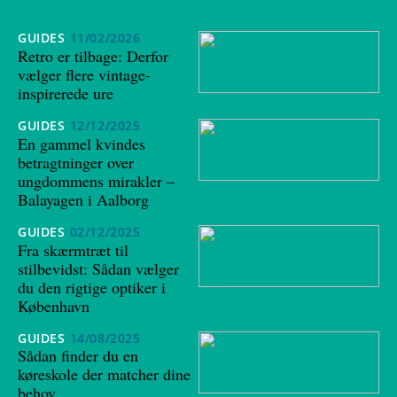
GUIDES
11/02/2026
Retro er tilbage: Derfor
vælger flere vintage-
inspirerede ure
GUIDES
12/12/2025
En gammel kvindes
betragtninger over
ungdommens mirakler –
Balayagen i Aalborg
GUIDES
02/12/2025
Fra skærmtræt til
stilbevidst: Sådan vælger
du den rigtige optiker i
København
GUIDES
14/08/2025
Sådan finder du en
køreskole der matcher dine
behov