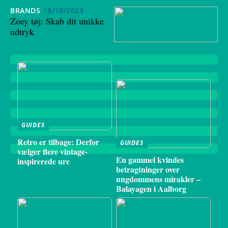
BRANDS
18/10/2023
Zoey tøj: Skab dit unikke
udtryk
GUIDES
Retro er tilbage: Derfor
GUIDES
vælger flere vintage-
En gammel kvindes
inspirerede ure
betragtninger over
ungdommens mirakler –
Balayagen i Aalborg