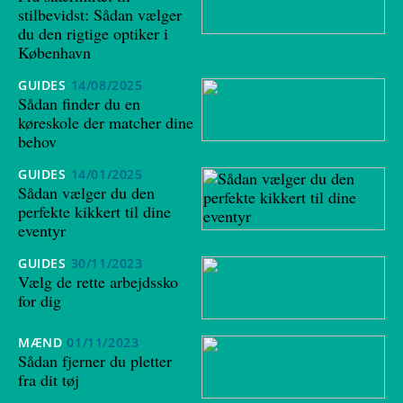
stilbevidst: Sådan vælger
du den rigtige optiker i
København
GUIDES
14/08/2025
Sådan finder du en
køreskole der matcher dine
behov
GUIDES
14/01/2025
Sådan vælger du den
perfekte kikkert til dine
eventyr
GUIDES
30/11/2023
Vælg de rette arbejdssko
for dig
MÆND
01/11/2023
Sådan fjerner du pletter
fra dit tøj