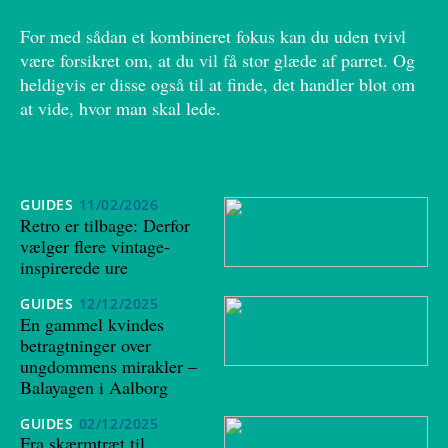
For med sådan et kombineret fokus kan du uden tvivl
være forsikret om, at du vil få stor glæde af parret. Og
heldigvis er disse også til at finde, det handler blot om
at vide, hvor man skal lede.
GUIDES
11/02/2026
Retro er tilbage: Derfor
vælger flere vintage-
inspirerede ure
GUIDES
12/12/2025
En gammel kvindes
betragtninger over
ungdommens mirakler –
Balayagen i Aalborg
GUIDES
02/12/2025
Fra skærmtræt til