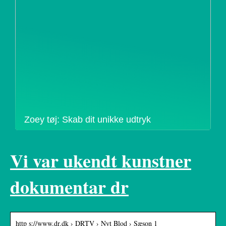
Zoey tøj: Skab dit unikke udtryk
Vi var ukendt kunstner
dokumentar dr
http s://www.dr.dk › DRTV › Nyt Blod › Sæson 1