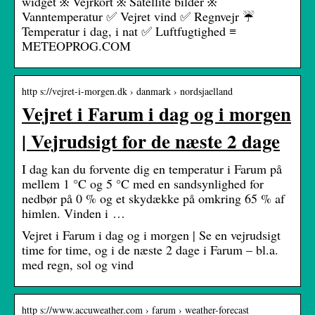
widget ፠ Vejrkort ፠ Satellite bilder ፠
Vanntemperatur ✅ Vejret vind ✅ Regnvejr ☔
Temperatur i dag, i nat ✅ Luftfugtighed ≡
METEOPROG.COM
http s://vejret-i-morgen.dk › danmark › nordsjaelland
Vejret i Farum i dag og i morgen
| Vejrudsigt for de næste 2 dage
I dag kan du forvente dig en temperatur i Farum på
mellem 1 °C og 5 °C med en sandsynlighed for
nedbør på 0 % og et skydække på omkring 65 % af
himlen. Vinden i …
Vejret i Farum i dag og i morgen | Se en vejrudsigt
time for time, og i de næste 2 dage i Farum – bl.a.
med regn, sol og vind
http s://www.accuweather.com › farum › weather-forecast