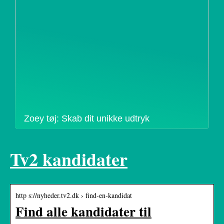
Zoey tøj: Skab dit unikke udtryk
Tv2 kandidater
http s://nyheder.tv2.dk › find-en-kandidat
Find alle kandidater til