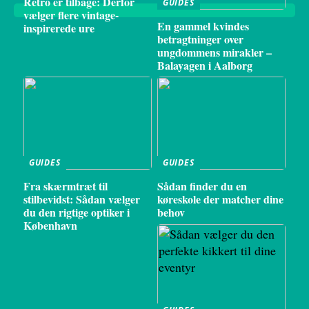
Retro er tilbage: Derfor
GUIDES
vælger flere vintage-
En gammel kvindes
inspirerede ure
betragtninger over
ungdommens mirakler –
Balayagen i Aalborg
GUIDES
GUIDES
Fra skærmtræt til
Sådan finder du en
stilbevidst: Sådan vælger
køreskole der matcher dine
du den rigtige optiker i
behov
København