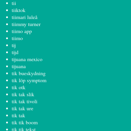
tii
tiiktok
tiimari luleå
tiimmy turner
tiimo app
tiimo
tij
tijd
tijuana mexico
tijuana
tik bueskydning
tik löp symptom
tik otk
tik tak slik
tik tak tivoli
tik tak ure
tik tak
tik tik boom
tik tik tekst