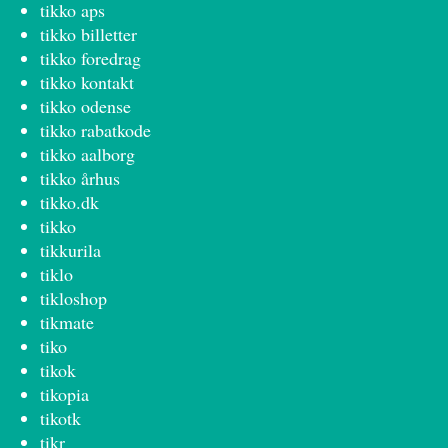
tikko aps
tikko billetter
tikko foredrag
tikko kontakt
tikko odense
tikko rabatkode
tikko aalborg
tikko århus
tikko.dk
tikko
tikkurila
tiklo
tikloshop
tikmate
tiko
tikok
tikopia
tikotk
tikr