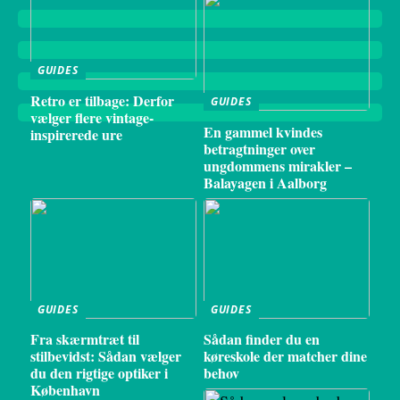
GUIDES
Retro er tilbage: Derfor
GUIDES
vælger flere vintage-
En gammel kvindes
inspirerede ure
betragtninger over
ungdommens mirakler –
Balayagen i Aalborg
GUIDES
GUIDES
Fra skærmtræt til
Sådan finder du en
stilbevidst: Sådan vælger
køreskole der matcher dine
du den rigtige optiker i
behov
København