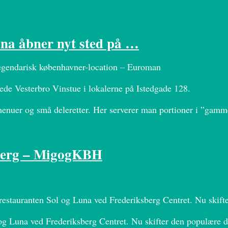
una åbner nyt sted på …
legendarisk københavner-location – Euroman
ede Vesterbro Vinstue i lokalerne på Istedgade 128.
enuer og små deleretter. Her serverer man portioner i ”gammel
sberg – MigogKBH
f restauranten Sol og Luna ved Frederiksberg Centret. Nu ski
l og Luna ved Frederiksberg Centret. Nu skifter den populære 