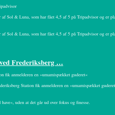
ipadvisor
f Sol & Luna, som har fået 4,5 af 5 på Tripadvisor og er pla
f Sol & Luna, som har fået 4,5 af 5 på Tripadvisor og er pla
t ved Frederiksberg …
ation fik anmelderen en »umamispækket guderet«
ederiksberg Station fik anmelderen en »umamispækket guderet«
have«, uden at det går ud over fokus og finesse.