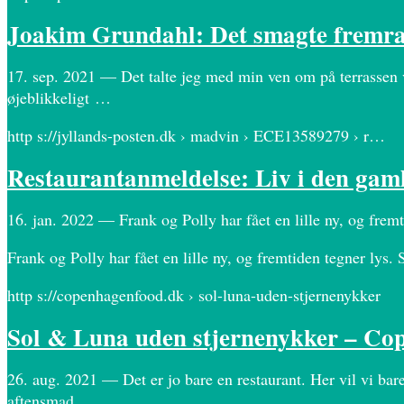
Joakim Grundahl: Det smagte fremr
17. sep. 2021 — Det talte jeg med min ven om på terrassen 
øjeblikkeligt …
http s://jyllands-posten.dk › madvin › ECE13589279 › r…
Restaurantanmeldelse: Liv i den gaml
16. jan. 2022 — Frank og Polly har fået en lille ny, og fre
Frank og Polly har fået en lille ny, og fremtiden tegner lys
http s://copenhagenfood.dk › sol-luna-uden-stjernenykker
Sol & Luna uden stjernenykker – Co
26. aug. 2021 — Det er jo bare en restaurant. Her vil vi ba
aftensmad.