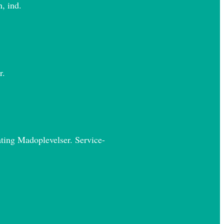
, ind.
r.
ating Madoplevelser. Service-