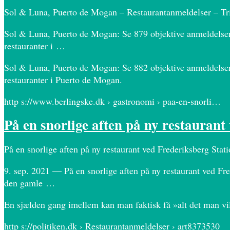
Sol & Luna, Puerto de Mogan – Restaurantanmeldelser – Tr
Sol & Luna, Puerto de Mogan: Se 879 objektive anmeldelser a
restauranter i …
Sol & Luna, Puerto de Mogan: Se 882 objektive anmeldelser a
restauranter i Puerto de Mogan.
http s://www.berlingske.dk › gastronomi › paa-en-snorli…
På en snorlige aften på ny restauran
På en snorlige aften på ny restaurant ved Frederiksberg St
9. sep. 2021 — På en snorlige aften på ny restaurant ved Fr
den gamle …
En sjælden gang imellem kan man faktisk få »alt det man vil 
http s://politiken.dk › Restaurantanmeldelser › art8373530