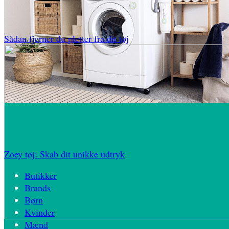
Sådan fjerner du pletter fra dit tøj
Zoey tøj: Skab dit unikke udtryk
Butikker
Brands
Børn
Kvinder
Mænd