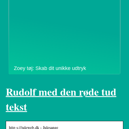
Zoey tøj: Skab dit unikke udtryk
Rudolf med den røde tud
tekst
http s://juleweb.dk › Julesange