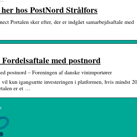
 her hos PostNord Strålfors
ct Portalen sker efter, der er indgået samarbejdsaftale med
 Fordelsaftale med postnord
ed postnord – Foreningen af danske vinimportører
il kun igangsætte investeringen i platformen, hvis mindst 2
rtalen er et …
s