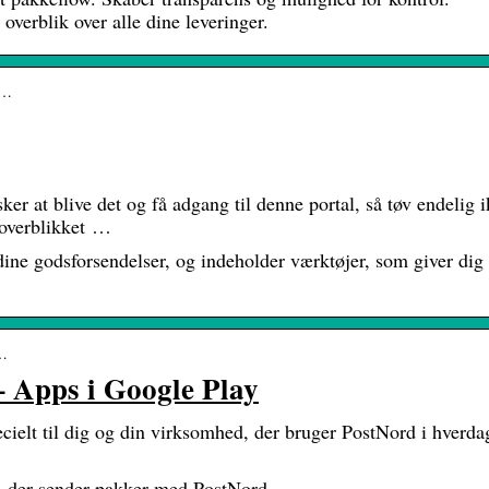
overblik over alle dine leveringer.
n…
r at blive det og få adgang til denne portal, så tøv endelig 
 overblikket …
ine godsforsendelser, og indeholder værktøjer, som giver dig 
o…
– Apps i Google Play
ielt til dig og din virksomhed, der bruger PostNord i hverda
d, der sender pakker med PostNord.