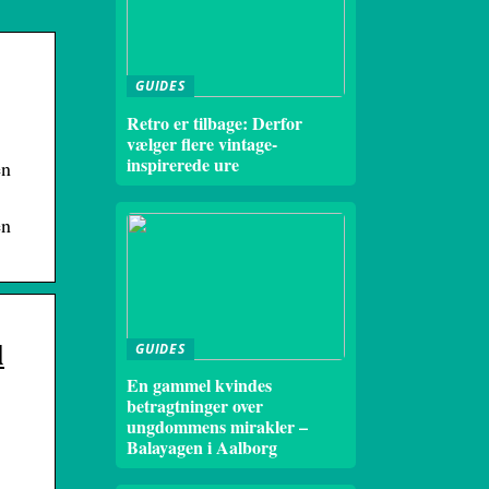
GUIDES
Retro er tilbage: Derfor
vælger flere vintage-
inspirerede ure
en
en
l
GUIDES
En gammel kvindes
betragtninger over
ungdommens mirakler –
Balayagen i Aalborg