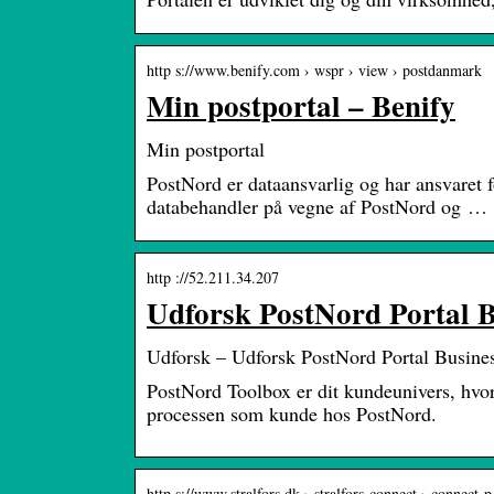
http s://www.benify.com › wspr › view › postdanmark
Min postportal – Benify
Min postportal
PostNord er dataansvarlig og har ansvaret f
databehandler på vegne af PostNord og …
http ://52.211.34.207
Udforsk PostNord Portal B
Udforsk – Udforsk PostNord Portal Busine
PostNord Toolbox er dit kundeunivers, hvor 
processen som kunde hos PostNord.
http s://www.stralfors.dk › stralfors-connect › connect