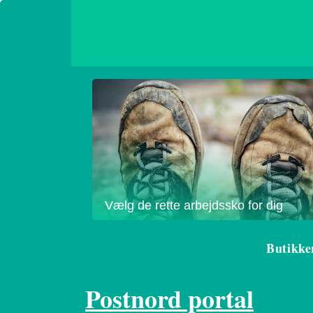
Vælg de rette arbejdssko for dig
Butikke
Postnord portal