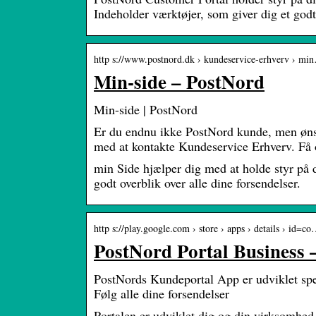
Indeholder værktøjer, som giver dig et godt 
http s://www.postnord.dk › kundeservice-erhverv › mi
Min-side – PostNord
Min-side | PostNord
Er du endnu ikke PostNord kunde, men ønske
med at kontakte Kundeservice Erhverv. Få
min Side hjælper dig med at holde styr på d
godt overblik over alle dine forsendelser.
http s://play.google.com › store › apps › details › id=c
PostNord Portal Business 
PostNords Kundeportal App er udviklet spec
Følg alle dine forsendelser
Portalen er udviklet dig og din virksomhe