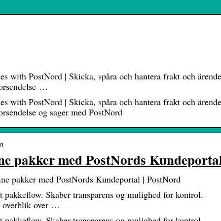
es with PostNord | Skicka, spåra och hantera frakt och ärend
forsendelse …
es with PostNord | Skicka, spåra och hantera frakt och ärend
forsendelse og sager med PostNord
en
 dine pakker med PostNords Kundeporta
 dine pakker med PostNords Kundeportal | PostNord
t pakkeflow. Skaber transparens og mulighed for kontrol.
t overblik over …
t pakkeflow. Skaber transparens og mulighed for kontrol.