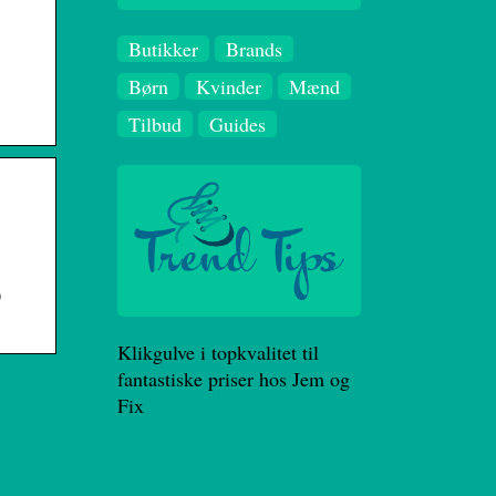
Butikker
Brands
Børn
Kvinder
Mænd
Tilbud
Guides
0
Klikgulve i topkvalitet til
fantastiske priser hos Jem og
Fix