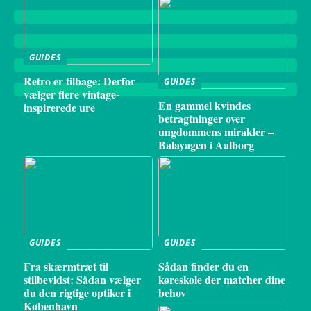
GUIDES
Retro er tilbage: Derfor
GUIDES
vælger flere vintage-
En gammel kvindes
inspirerede ure
betragtninger over
ungdommens mirakler –
Balayagen i Aalborg
GUIDES
GUIDES
Fra skærmtræt til
Sådan finder du en
stilbevidst: Sådan vælger
køreskole der matcher dine
du den rigtige optiker i
behov
København