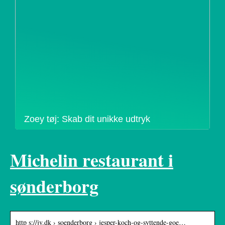
Zoey tøj: Skab dit unikke udtryk
Michelin restaurant i
sønderborg
http s://jv.dk › soenderborg › jesper-koch-og-syttende-goe…