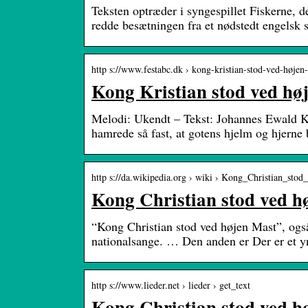
Teksten optræder i syngespillet Fiskerne, de
redde besætningen fra et nødstedt engelsk s
http s://www.festabc.dk › kong-kristian-stod-ved-høje
Kong Kristian stod ved hø
Melodi: Ukendt – Tekst: Johannes Ewald K
hamrede så fast, at gotens hjelm og hjerne 
http s://da.wikipedia.org › wiki › Kong_Christian_sto
Kong Christian stod ved h
“Kong Christian stod ved højen Mast”, ogs
nationalsange. … Den anden er Der er et 
http s://www.lieder.net › lieder › get_text
Kong Christian stod ved h