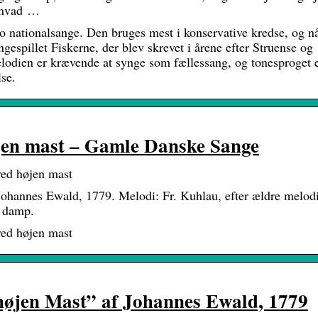
, hvad …
o nationalsange. Den bruges mest i konservative kredse, og n
ngespillet Fiskerne, der blev skrevet i årene efter Struense og
Melodien er krævende at synge som fællessang, og tonesproget 
lse.
jen mast – Gamle Danske Sange
ed højen mast
Johannes Ewald, 1779. Melodi: Fr. Kuhlau, efter ældre melodi
g damp.
ed højen mast
højen Mast” af Johannes Ewald, 1779