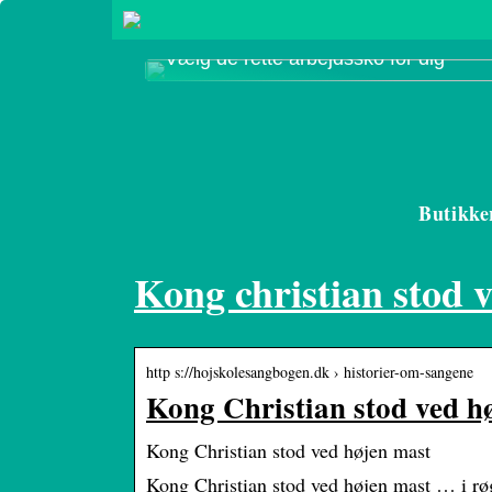
Vælg de rette arbejdssko for dig
Butikke
Kong christian stod 
http s://hojskolesangbogen.dk › historier-om-sangene
Kong Christian stod ved h
Kong Christian stod ved højen mast
Kong Christian stod ved højen mast … i rø