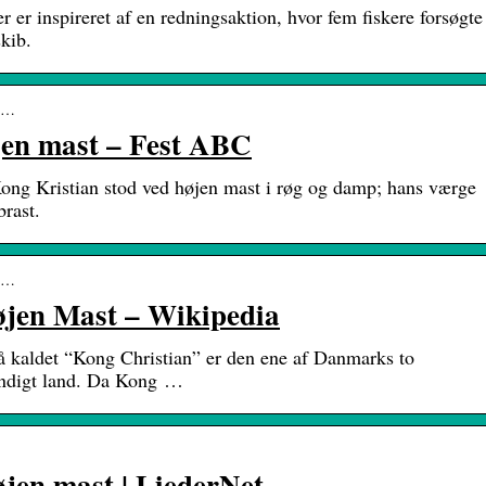
r er inspireret af en redningsaktion, hvor fem fiskere forsøgte
kib.
n-…
jen mast – Fest ABC
ong Kristian stod ved højen mast i røg og damp; hans værge
brast.
d_…
øjen Mast – Wikipedia
å kaldet “Kong Christian” er den ene af Danmarks to
yndigt land. Da Kong …
øjen mast | LiederNet