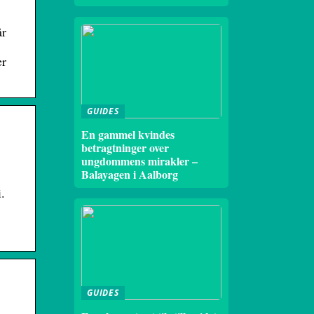
år
er
GUIDES
En gammel kvindes
betragtninger over
ungdommens mirakler –
Balayagen i Aalborg
.
GUIDES