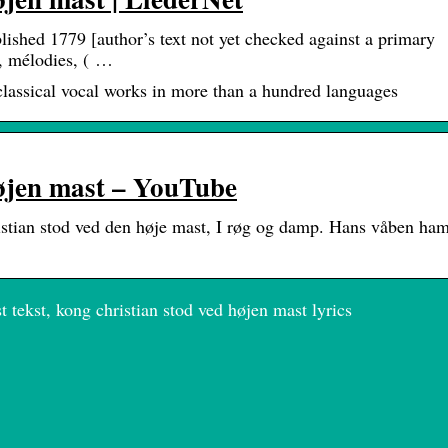
lished 1779 [author’s text not yet checked against a primary
r, mélodies, ( …
 classical vocal works in more than a hundred languages
øjen mast – YouTube
stian stod ved den høje mast, I røg og damp. Hans våben ha
 tekst, kong christian stod ved højen mast lyrics