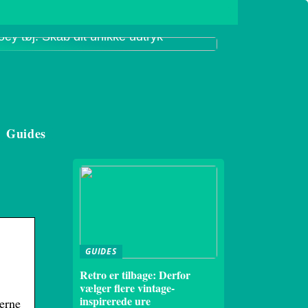
oey tøj: Skab dit unikke udtryk
Guides
GUIDES
Retro er tilbage: Derfor
vælger flere vintage-
inspirerede ure
erne