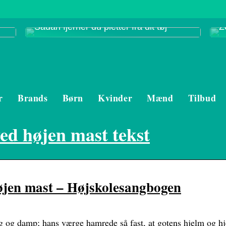
Sådan fjerner du pletter fra dit tøj
Z
r
Brands
Børn
Kvinder
Mænd
Tilbud
ved højen mast tekst
øjen mast – Højskolesangbogen
g og damp; hans værge hamrede så fast, at gotens hjelm og hj