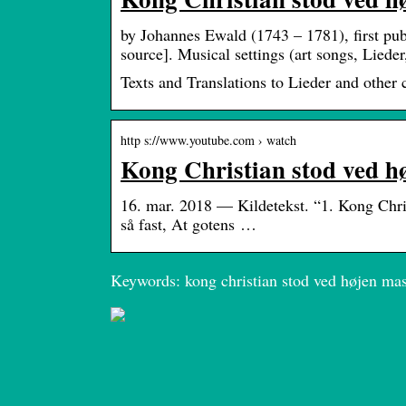
by Johannes Ewald (1743 – 1781), first pub
source]. Musical settings (art songs, Liede
Texts and Translations to Lieder and other
http s://www.youtube.com › watch
Kong Christian stod ved h
16. mar. 2018 — Kildetekst. “1. Kong Chri
så fast, At gotens …
Keywords: kong christian stod ved højen mast