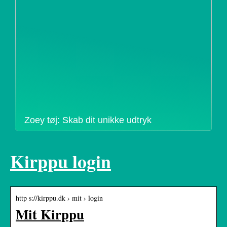
Zoey tøj: Skab dit unikke udtryk
Kirppu login
http s://kirppu.dk › mit › login
Mit Kirppu