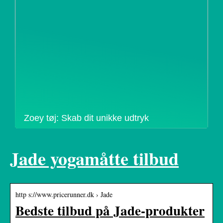
Zoey tøj: Skab dit unikke udtryk
Jade yogamåtte tilbud
http s://www.pricerunner.dk › Jade
Bedste tilbud på Jade-produkter