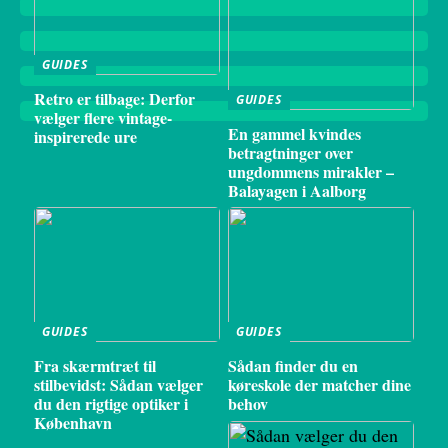
GUIDES
Retro er tilbage: Derfor
GUIDES
vælger flere vintage-
En gammel kvindes
inspirerede ure
betragtninger over
ungdommens mirakler –
Balayagen i Aalborg
GUIDES
GUIDES
Fra skærmtræt til
Sådan finder du en
stilbevidst: Sådan vælger
køreskole der matcher dine
du den rigtige optiker i
behov
København