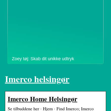
Zoey tøj: Skab dit unikke udtryk
Imerco helsingør
Imerco Home Helsingør
Se tilbuddene her · Hjem · Find Imerco; Imerco