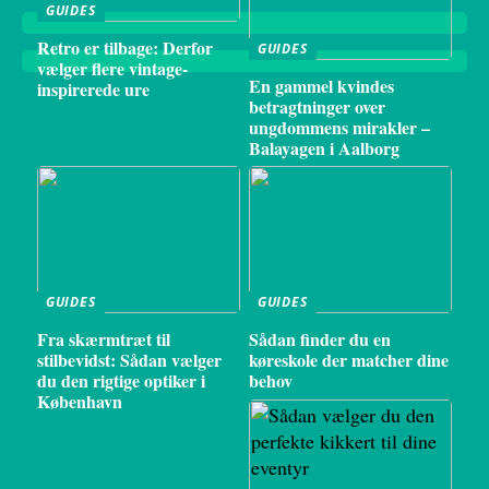
GUIDES
Retro er tilbage: Derfor
GUIDES
vælger flere vintage-
En gammel kvindes
inspirerede ure
betragtninger over
ungdommens mirakler –
Balayagen i Aalborg
GUIDES
GUIDES
Fra skærmtræt til
Sådan finder du en
stilbevidst: Sådan vælger
køreskole der matcher dine
du den rigtige optiker i
behov
København