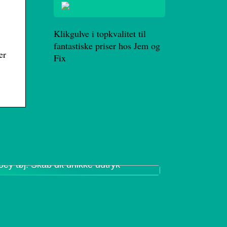
Klikgulve i topkvalitet til
fantastiske priser hos Jem og
er
Fix
oey tøj: Skab dit unikke udtryk