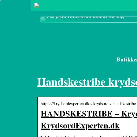
Vælg de rette arbejdssko for dig
Butikke
Handskestribe kryds
http s://krydsordexperten.dk › krydsord › handskestribe
HANDSKESTRIBE – Krydso
KrydsordExperten.dk