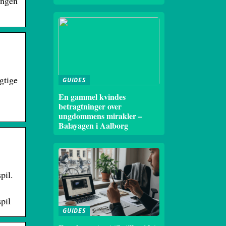
ingen
gtige
GUIDES
En gammel kvindes
betragtninger over
ungdommens mirakler –
Balayagen i Aalborg
pil.
pil
GUIDES