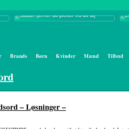
Sådan fjerner du pletter fra dit tøj
Z
r
Brands
Børn
Kvinder
Mænd
Tilbud
ord
rd – Løsninger –