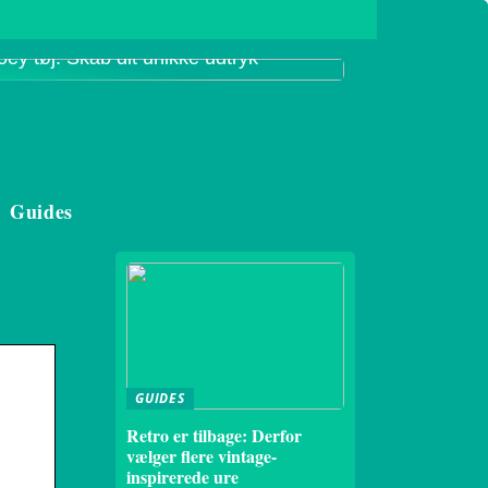
oey tøj: Skab dit unikke udtryk
Guides
GUIDES
Retro er tilbage: Derfor
vælger flere vintage-
inspirerede ure