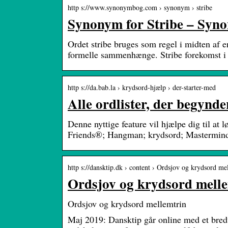
http s://www.synonymbog.com › synonym › stribe
Synonym for Stribe – Sy
Ordet stribe bruges som regel i midten af ​
formelle sammenhænge. Stribe forekomst i
http s://da.bab.la › krydsord-hjælp › der-starter-med
Alle ordlister, der begynd
Denne nyttige feature vil hjælpe dig til a
Friends®; Hangman; krydsord; Mastermi
http s://dansktip.dk › content › Ordsjov og krydsord m
Ordsjov og krydsord melle
Ordsjov og krydsord mellemtrin
Maj 2019: Dansktip går online med et bredt