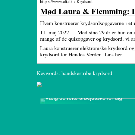
http s://www.alt.dk › Krydsord
Mød Laura & Flemming: De
Hvem konstruerer krydsordsopgaverne i et 
11. maj 2022 — Med sine 29 år er hun en a
mange af de quizopgaver og krydsord, vi a
Laura konstruerer elektroniske krydsord o
krydsord for Hendes Verden. Læs her.
Keywords: handskestribe krydsord
Vælg de rette arbejdssko for dig