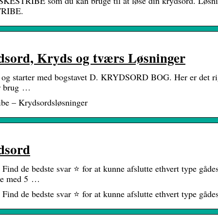
DSKESTRIBE som du kan bruge til at løse din krydsord. Løsn
TRIBE.
rd, Kryds og tværs Løsninger
er og starter med bogstavet D. KRYDSORD BOG. Her er det ri
ar brug …
ibe – Krydsordsløsninger
sord
 de bedste svar ⭐ for at kunne afslutte ethvert type gådes
nte med 5 …
d de bedste svar ⭐ for at kunne afslutte ethvert type gådes