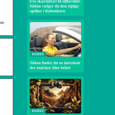
Fra skærmtræt til stilbevidst:
Sådan vælger du den rigtige
optiker i København
ere
GUIDES
Sådan finder du en køreskole
der matcher dine behov
GUIDES