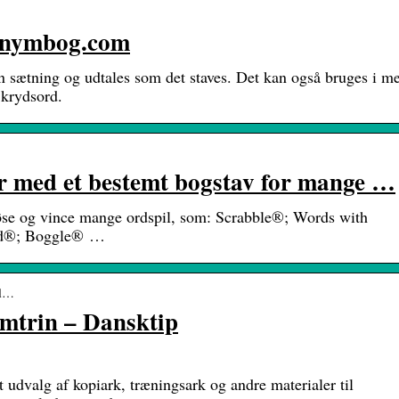
nonymbog.com
​en sætning og udtales som det staves. Det kan også bruges i m
 krydsord.
er med et bestemt bogstav for mange …
t løse og vince mange ordspil, som: Scrabble®; Words with
nd®; Boggle® …
el…
mtrin – Dansktip
 udvalg af kopiark, træningsark og andre materialer til