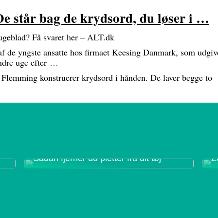
 står bag de krydsord, du løser i …
ugeblad? Få svaret her – ALT.dk
f de yngste ansatte hos firmaet Keesing Danmark, som udgiv
ndre uge efter …
g Flemming konstruerer krydsord i hånden. De laver begge to
Sådan fjerner du pletter fra dit tøj
Z