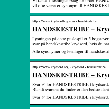
Vi fandt 1 løsningsforslag for ordet HAN
vil ofte været et synonym til HANDSKES
http s://www.krydsordbog.com › handskestribe
HANDSKESTRIBE – Krydso
Løsningen på dette puslespil er 5 bogstav
svar på handskestribe krydsord, hvis du h
Alle synonymer og løsninger til handskestr
http s://www.krydsord.org › krydsord › handskestribe
HANDSKESTRIBE – Kryd
Svar ✓ for HANDSKESTRIBE i krydsord. Find
Blandt svarene du finder er den bedste de
Svar ✅ for HANDSKESTRIBE i krydsord. Fin