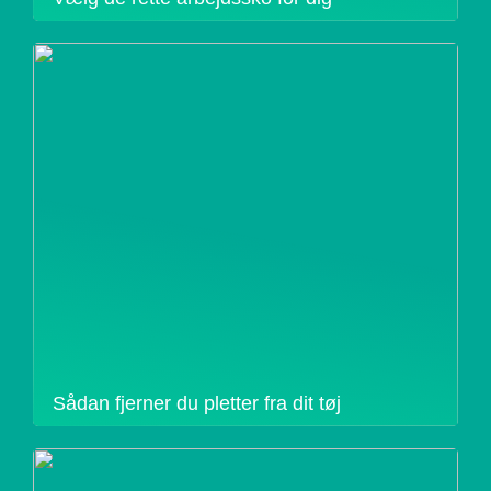
Sådan fjerner du pletter fra dit tøj