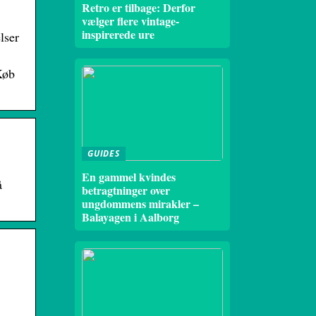
Retro er tilbage: Derfor
vælger flere vintage-
inspirerede ure
lser
Køb
GUIDES
En gammel kvindes
å
betragtninger over
ungdommens mirakler –
Balayagen i Aalborg