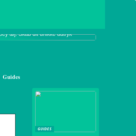
oey tøj: Skab dit unikke udtryk
Guides
GUIDES