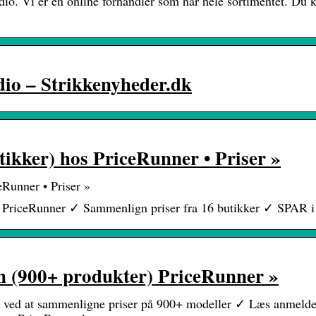
io. Vi er en online forhandler som har hele sortimentet. Du 
o – Strikkenyheder.dk
ikker) hos PriceRunner • Priser »
Runner • Priser »
s PriceRunner ✓ Sammenlign priser fra 16 butikker ✓ SPAR i
n (900+ produkter) PriceRunner »
 ved at sammenligne priser på 900+ modeller ✓ Læs anmelde