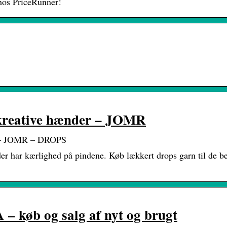
 hos PriceRunner!
 kreative hænder – JOMR
er – JOMR – DROPS
der har kærlighed på pindene. Køb lækkert drops garn til de b
– køb og salg af nyt og brugt