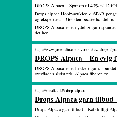
DROPS Alpaca – Spar op til 40% på DRO
Drops alpaca Hobbyartikler ✓ SPAR penge
og eksperttest – Gør den bedste handel nu
DROPS Alpaca er et nydeligt garn spundet i
det her
http s://www.garnstudio.com › yarn › show=drops-alpa
DROPS Alpaca – En evig fa
DROPS Alpaca er et lækkert garn, spundet af
overfladen slidstærk. Alpaca fiberen er…
http s://rito.dk › 153-drops-alpaca
Drops Alpaca garn tilbud 
Drops Alpaca garn tilbud – Køb billigt Alp