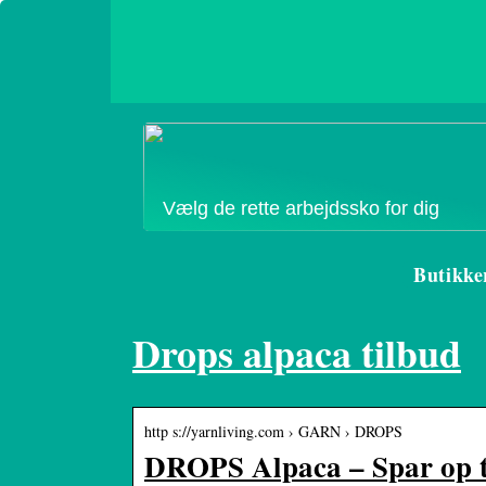
Vælg de rette arbejdssko for dig
Butikke
Drops alpaca tilbud
http s://yarnliving.com › GARN › DROPS
DROPS Alpaca – Spar op 