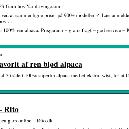
PS Garn hos YarnLiving.com
 ved at sammenligne priser på 900+ modeller ✓ Læs anmelde
 hos …
 100% ren alpaca. Prisgaranti – gratis fragt – god service – 
ca
vorit af ren blød alpaca
 3 tråde i 100% superfin alpaca med et ekstra twist, for at f
– Rito
aca garn online – Rito.dk