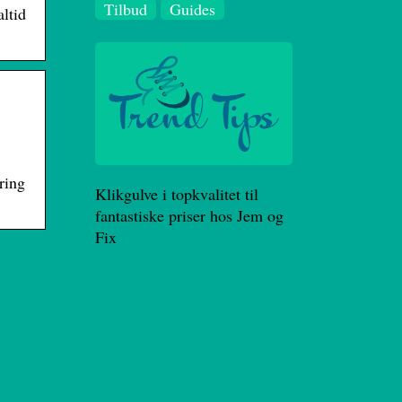
Tilbud
Guides
ltid
ring
Klikgulve i topkvalitet til
fantastiske priser hos Jem og
Fix