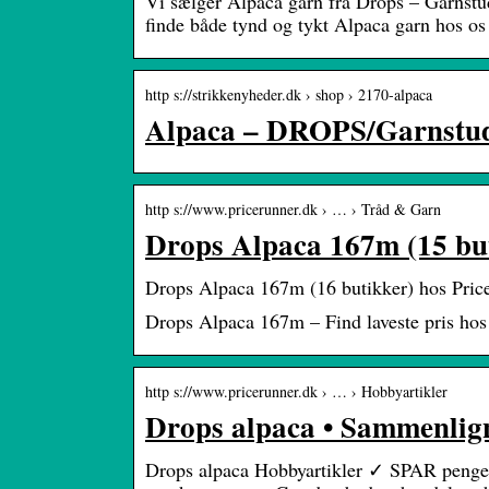
Vi sælger Alpaca garn fra Drops – Garnstud
finde både tynd og tykt Alpaca garn hos os
http s://strikkenyheder.dk › shop › 2170-alpaca
Alpaca – DROPS/Garnstudi
http s://www.pricerunner.dk › … › Tråd & Garn
Drops Alpaca 167m (15 but
Drops Alpaca 167m (16 butikker) hos Price
Drops Alpaca 167m – Find laveste pris ho
http s://www.pricerunner.dk › … › Hobbyartikler
Drops alpaca • Sammenlig
Drops alpaca Hobbyartikler ✓ SPAR penge