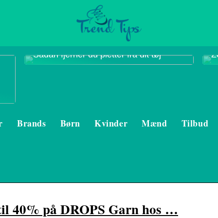
Sådan fjerner du pletter fra dit tøj
Z
r
Brands
Børn
Kvinder
Mænd
Tilbud
til 40% på DROPS Garn hos …