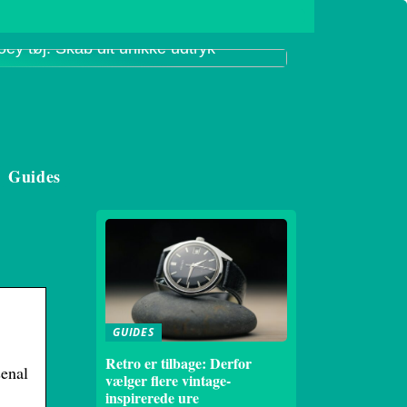
oey tøj: Skab dit unikke udtryk
Guides
GUIDES
Retro er tilbage: Derfor
senal
vælger flere vintage-
inspirerede ure