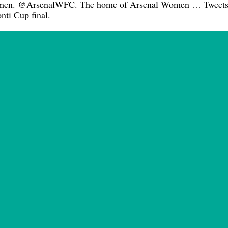
omen. @ArsenalWFC. The home of Arsenal Women … Tweet
nti Cup final.