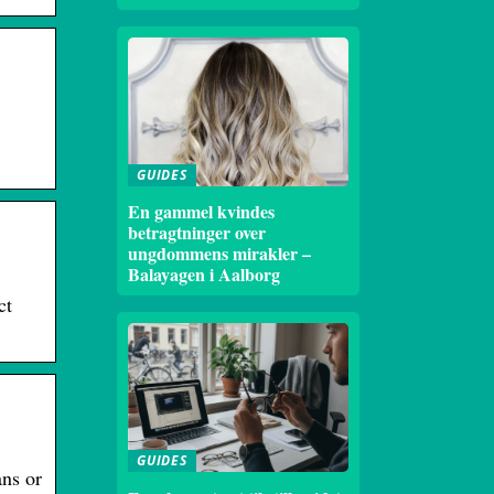
GUIDES
En gammel kvindes
betragtninger over
ungdommens mirakler –
Balayagen i Aalborg
ct
GUIDES
ans or