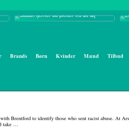
Sådan fjerner du pletter fra dit tøj
Z
r
Brands
Børn
Kvinder
Mænd
Tilbud
ith Brentford to identify those who sent racist abuse. At Ar
nd take …