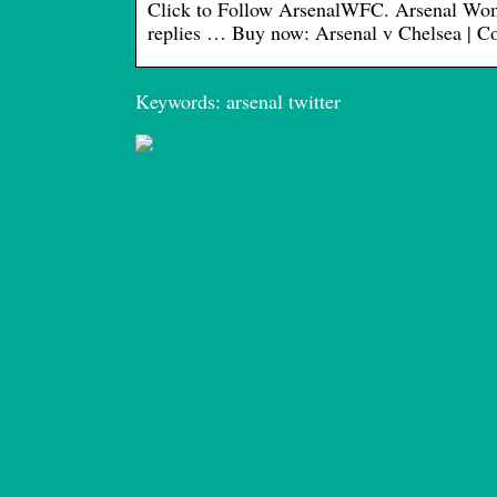
Click to Follow ArsenalWFC. Arsenal W
replies … Buy now: Arsenal v Chelsea | Co
Keywords: arsenal twitter