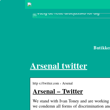
Vælg de rette arbejdssko for dig
Butikke
Arsenal twitter
http s://twitter.com › Arsenal
Arsenal – Twitter
We stand with Ivan Toney and are working w
we condemn all forms of discrimination a