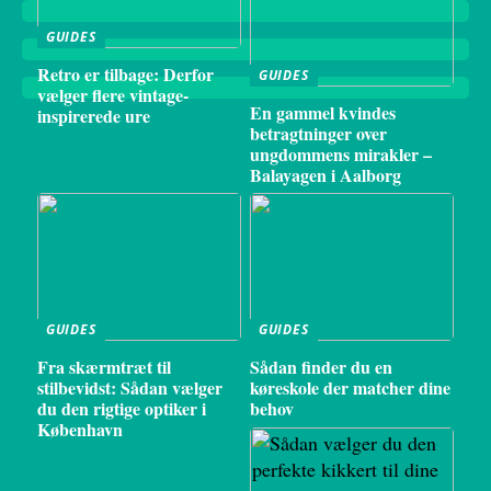
GUIDES
Retro er tilbage: Derfor
GUIDES
vælger flere vintage-
En gammel kvindes
inspirerede ure
betragtninger over
ungdommens mirakler –
Balayagen i Aalborg
GUIDES
GUIDES
Fra skærmtræt til
Sådan finder du en
stilbevidst: Sådan vælger
køreskole der matcher dine
du den rigtige optiker i
behov
København